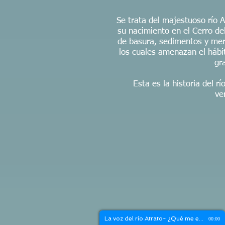
Se trata del majestuoso río A
su nacimiento en el Cerro de
de basura, sedimentos y merc
los cuales amenazan el hábit
gr
Esta es la historia del r
ve
La voz del río Atrato- ¿Qué me está matando ?
00:00