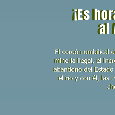
¡Es hor
¡Es hor
al 
al
El cordón umbilical d
El cordón umbilical d
minería ilegal, el in
minería ilegal, el in
abandono del Estado
abandono del Estado
el río y con él, las 
el río y con él, las 
ch
ch