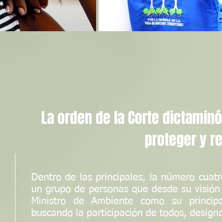
La orden de la Corte dictamin
proteger y re
Dentro de las principales, la número cuatr
un grupo de personas que desde su visión a
Ministro de Ambiente como su principa
buscando la participación de todos, desig