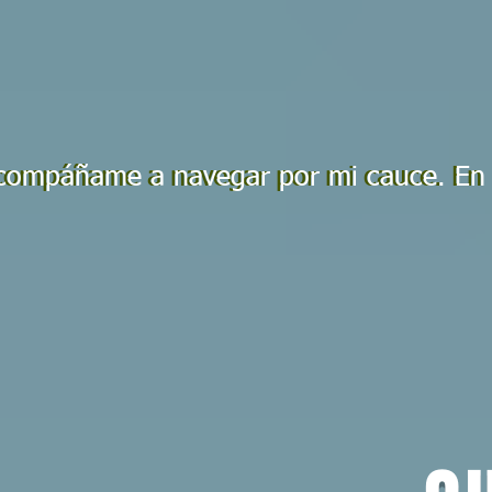
ompáñame a navegar por mi cauce. En 5
compáñame a navegar por mi cauce. En 5